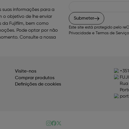
as suas informações para a
 o objetivo de lhe enviar
Submeter
s da Fujifilm, bem como
Este site está protegido pelo 
moções. Pode optar por não
Privacidade
e
Termos de Serviço
momento. Consulte a nossa
+351
Visite-nos
FUJ
Comprar produtos
Rua 
Definições de cookies
Port
port