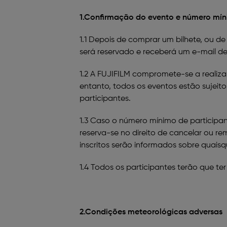
1.Confirmação do evento e número mín
1.1 Depois de comprar um bilhete, ou de 
será reservado e receberá um e-mail d
1.2 A FUJIFILM compromete-se a realiza
entanto, todos os eventos estão sujei
participantes.
1.3 Caso o número mínimo de participan
reserva-se no direito de cancelar ou re
inscritos serão informados sobre quaisq
1.4 Todos os participantes terão que te
2.Condições meteorológicas adversas