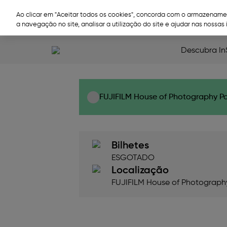
Ir para o conteúdo principal
Search
Ao clicar em "Aceitar todos os cookies", concorda com o armazenamen
a navegação no site, analisar a utilização do site e ajudar nas nossas 
X-Talk Composiç
Descubra In
FUJIFILM House of Photography P
Bilhetes
ESGOTADO
Localização
FUJIFILM House of Photograph