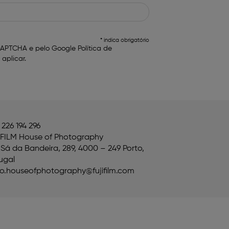
* indica obrigatório
reCAPTCHA e pelo Google
Política de
aplicar.
 226 194 296
IFILM House of Photography
Sá da Bandeira, 289, 4000 – 249 Porto,
ugal
o.houseofphotography@fujifilm.com