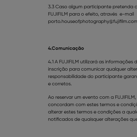
3.3 Caso algum participante pretenda ca
FUJIFILM para o efeito, através e-mail
porto.houseofphotography@fujifilm.co
4.Comunicação
4.1 A FUJIFILM utilizará as informaçõe
inscrição para comunicar qualquer alt
responsabilidade do participante garan
e corretos.
Ao reservar um evento com a FUJIFILM,
concordam com estes termos e condiçõe
alterar estes termos e condições a qua
notificados de quaisquer alterações que