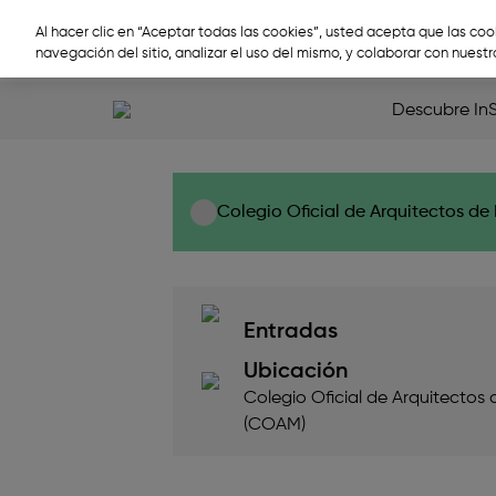
Ir al contenido principal
Search
Al hacer clic en “Aceptar todas las cookies”, usted acepta que las coo
navegación del sitio, analizar el uso del mismo, y colaborar con nuest
FUJIKINA MADRI
Descubre In
Colegio Oficial de Arquitectos d
Entradas
Ubicación
Colegio Oficial de Arquitectos
(COAM)