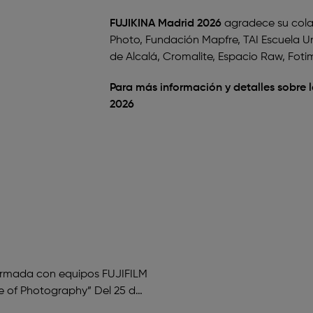
FUJIKINA Madrid 2026
agradece su cola
Photo, Fundación Mapfre, TAI Escuela Un
de Alcalá, Cromalite, Espacio Raw, Foti
Para más información y detalles sobre la
2026
Entrada Gratuita
formada con equipos FUJIFILM
e of Photography” Del 25 de