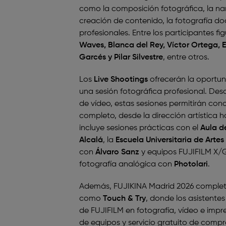
como la composición fotográfica, la narra
creación de contenido, la fotografía d
profesionales. Entre los participantes
Waves, Blanca del Rey, Víctor Ortega, E
Garcés y Pilar Silvestre
, entre otros.
Los
Live Shootings
ofrecerán la oportuni
una sesión fotográfica profesional. De
de vídeo, estas sesiones permitirán cono
completo, desde la dirección artística 
incluye sesiones prácticas con el
Aula d
Alcalá
, la
Escuela Universitaria de Artes
con
Álvaro Sanz
y equipos FUJIFILM X/
fotografía analógica con
Photolari
.
Además, FUJIKINA Madrid 2026 complet
como
Touch & Try
, donde los asistente
de FUJIFILM en fotografía, vídeo e imp
de equipos y servicio gratuito de compr