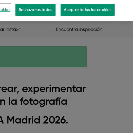
ookies
Rechazarlas todas
Aceptar todas las cookies
Select Language
r instax™
Encuentra inspiración
rear, experimentar
n la fotografía
A Madrid 2026.