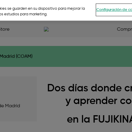
kies se guarden en su dispositivo para mejorar la
Configuración de c
ros estudios para marketing.
D 2026
Store
Compra
e Madrid (COAM)
Dos días donde c
y aprender co
 de Madrid
en la FUJIKIN