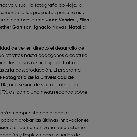
tiva visual, la fotografía de viaje, la
ocumental o los proyectos personales y
 figuran nombres como
Joan Vendrell, Elisa
sther Garrison, Ignacio Navas, Natalia
dad de ver en directo el desarrollo de
sde retratos hasta bodegones o captura
cer los pasos de un flujo de trabajo
hasta la postproducción. El programa
e Fotografía de la Universidad de
 TAI
, una sesión de vídeo profesional
GFX, así como una mesa redonda sobre
ará su propuesta con espacios
s podrán probar las últimas innovaciones
resión, así como con zona de préstamo
obación y limpieza para usuarios de