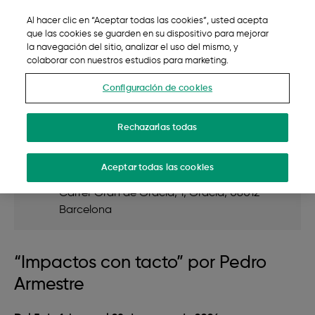
Ir al contenido principal
Al hacer clic en “Aceptar todas las cookies”, usted acepta
Exposición Impactos con tacto
Sele
Menu
que las cookies se guarden en su dispositivo para mejorar
por Pedro Armestre
la navegación del sitio, analizar el uso del mismo, y
colaborar con nuestros estudios para marketing.
Carrer Gran de Gràcia, 1, Gràcia, 08012
Configuración de cookies
Barcelona
Rechazarlas todas
Entradas
Entrada Gratuita
Aceptar todas las cookies
Ubicación
Carrer Gran de Gràcia, 1, Gràcia, 08012
Barcelona
“Impactos con tacto” por Pedro
Armestre