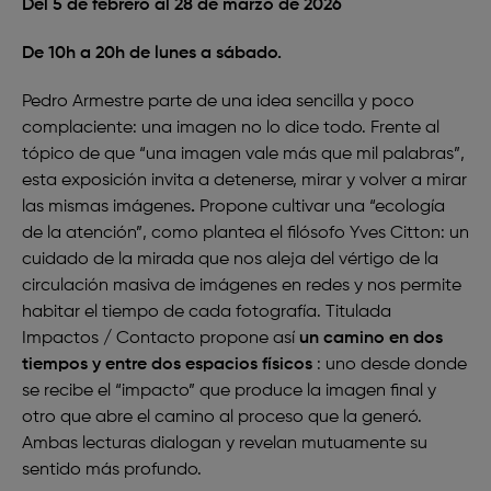
Del 5 de febrero al 28 de marzo de 2026
De 10h a 20h de lunes a sábado.
Pedro Armestre parte de una idea sencilla y poco
complaciente:
una imagen no lo dice todo
. Frente al
tópico de que “una imagen vale más que mil palabras”,
esta exposición invita a detenerse, mirar y volver a mirar
las mismas imágenes
.
Propone cultivar una
“ecología
de la atención”, como plantea el filósofo Yves Citton: un
cuidado de la mirada que nos aleja del vértigo de la
circulación masiva de imágenes en redes y nos permite
habitar el tiempo de cada fotografía. Titulada
Impactos / Contacto
propone así
un camino en dos
tiempos y entre dos
espacios físicos
: uno desde donde
se recibe el “impacto” que produce la imagen final y
otro que abre el camino al proceso que la generó.
Ambas lecturas dialogan y revelan mutuamente su
sentido más profundo.