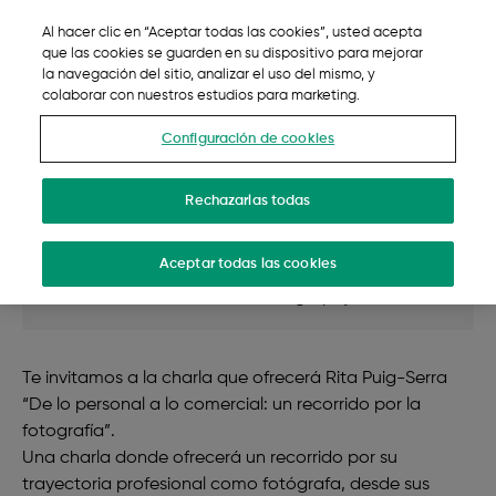
Charla de Rita Puig-Serra “De lo
Ir al contenido principal
Al hacer clic en “Aceptar todas las cookies”, usted acepta
personal a lo comercial: un
Sele
Menu
que las cookies se guarden en su dispositivo para mejorar
recorrido por la fotografía”
la navegación del sitio, analizar el uso del mismo, y
colaborar con nuestros estudios para marketing.
FUJIFILM House of Photography
Configuración de cookies
Rechazarlas todas
Entradas
Gratuito
Aceptar todas las cookies
Ubicación
FUJIFILM House of Photography
Te invitamos a la charla que ofrecerá Rita Puig-Serra
“De lo personal a lo comercial: un recorrido por la
fotografía”.
Una charla donde ofrecerá un recorrido por su
trayectoria profesional como fotógrafa, desde sus